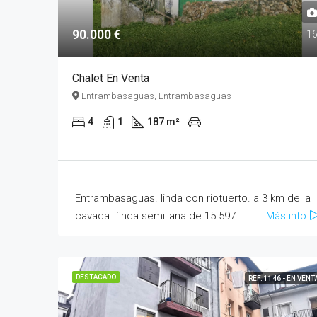
90.000 €
1
Chalet En Venta
Entrambasaguas, Entrambasaguas
4
1
187 m²
Entrambasaguas. linda con riotuerto. a 3 km de la
cavada. finca semillana de 15.597...
Más info
DESTACADO
REF. 1146 - EN VENT