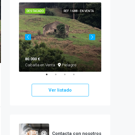
EN VENTA
DESTACADO
REF. 1688 - EN VENTA
DESTACADO
80.000 €
460.000 €
Cabaña en Venta
Pielagos
Chalet en Vent
Ver listado
Contacta con nosotros