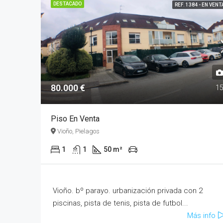
DESTACADO
REF. 1384 - EN VENT
80.000 €
1
Piso En Venta
Vioño, Pielagos
1
1
50 m²
Vioño. bº parayo. urbanización privada con 2
piscinas, pista de tenis, pista de futbol...
Más info