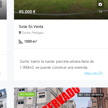
95.000 €
6
16
Solar En Venta
Zurita, Pielagos
1000 m²
Zurita. barrio la rueda. parcela urbana llana de
1.000m2. se puede construir una vivienda...
Más info
DESTACADO
A
REF. 1354 - EN VENTA