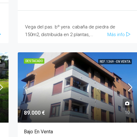
Vega del pas. bº yera. cabaña de piedra de
150m2, distribuida en 2 plantas,...
Más info
DESTACADO
A
REF. 1369 - EN VENTA
89.000 €
6
10
Bajo En Venta