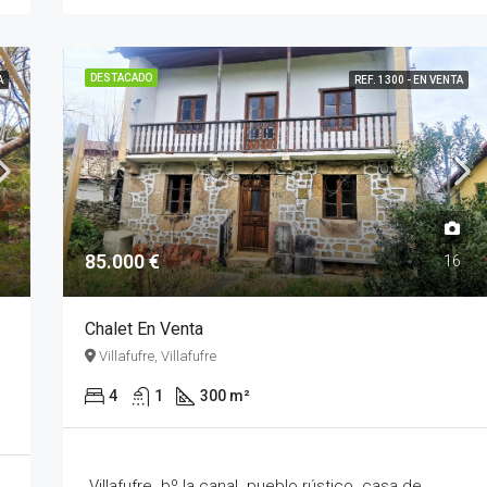
DESTACADO
A
REF. 1300 - EN VENTA
85.000 €
6
16
Chalet En Venta
Villafufre, Villafufre
4
1
300 m²
Villafufre. bº la canal. pueblo rústico. casa de