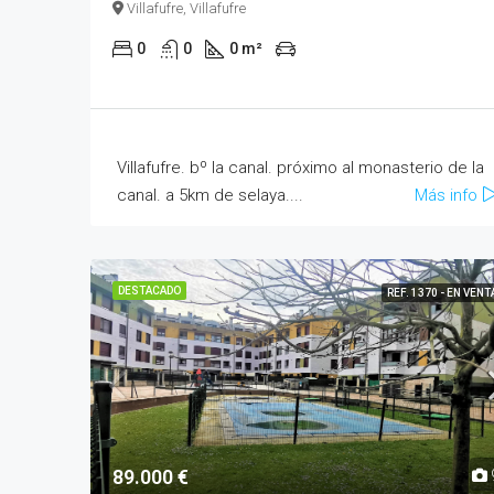
Villafufre, Villafufre
0
0
0 m²
Villafufre. bº la canal. próximo al monasterio de la
canal. a 5km de selaya....
Más info
DESTACADO
REF. 1370 - EN VENT
89.000 €