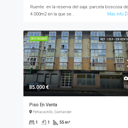
Ruente. en la reserva del saja. parcela boscosa d
4.000m2 en la que se...
Más info
DESTACADO
REF. 1359 - EN VENT
85.000 €
1
Piso En Venta
Peñacastillo, Santander
1
1
55 m²