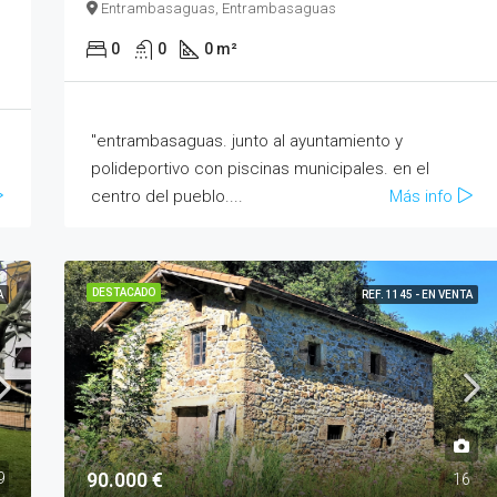
Entrambasaguas, Entrambasaguas
0
0
0 m²
"entrambasaguas. junto al ayuntamiento y
polideportivo con piscinas municipales. en el
centro del pueblo....
Más info
DESTACADO
A
REF. 1145 - EN VENTA
90.000 €
9
16