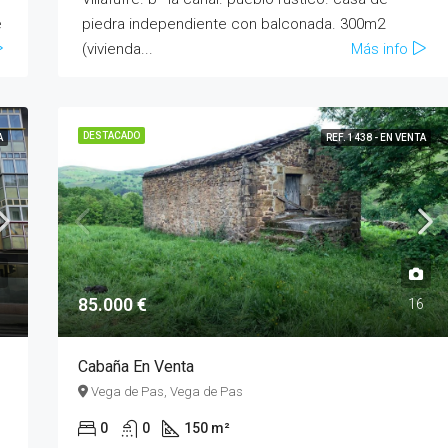
e
piedra independiente con balconada. 300m2
(vivienda...
Más info
DESTACADO
A
REF. 1438 - EN VENTA
85.000 €
5
16
Cabaña En Venta
Vega de Pas, Vega de Pas
0
0
150 m²