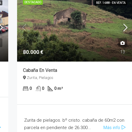
DESTACADO
A
REF. 1688 - EN VENTA
DESTACADO
REF. 1504 - 
80.000 €
5
13
85.000 €
Chalet en Venta
Villafufre
Cabaña En Venta
Zurita, Pielagos
0
0
0 m²
Zurita de pielagos. bº cristo. cabaña de 60m2 con
parcela en pendiente de 26.300...
Más info