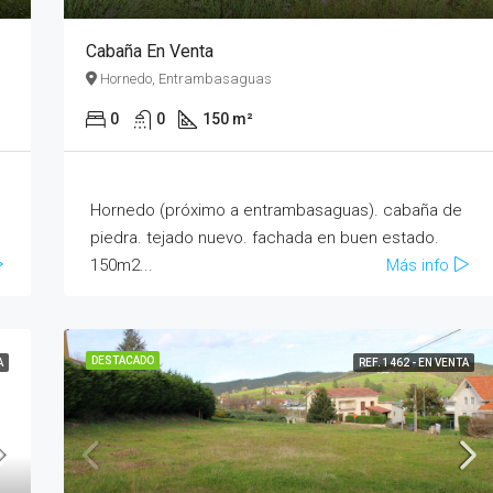
Cabaña En Venta
Hornedo, Entrambasaguas
0
0
150 m²
Hornedo (próximo a entrambasaguas). cabaña de
piedra. tejado nuevo. fachada en buen estado.
150m2...
Más info
DESTACADO
A
REF. 1462 - EN VENTA