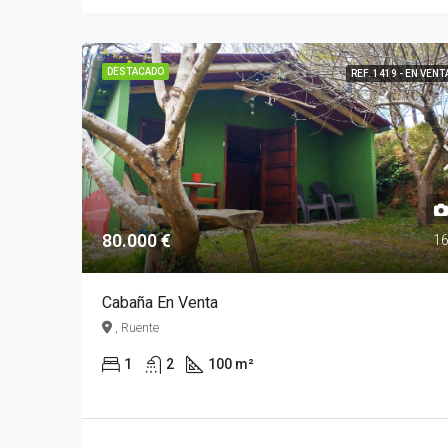
DESTACADO
REF. 1419 - EN VENT
80.000 €
1
Cabaña En Venta
, Ruente
1
2
100 m²