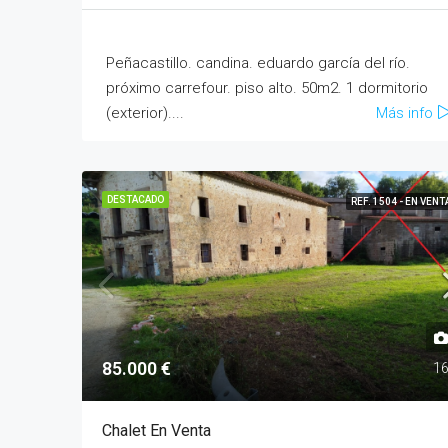
Peñacastillo. candina. eduardo garcía del río.
próximo carrefour. piso alto. 50m2. 1 dormitorio
(exterior)....
Más info
DESTACADO
REF. 1504 - EN VENT
85.000 €
1
Chalet En Venta