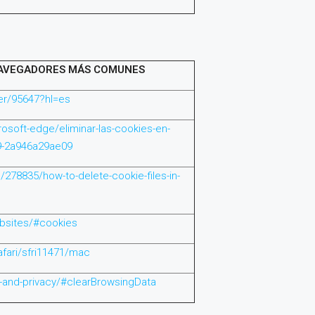
 NAVEGADORES MÁS COMUNES
er/95647?hl=es
osoft-edge/eliminar-las-cookies-en-
9-2a946a29ae09
278835/how-to-delete-cookie-files-in-
ebsites/#cookies
afari/sfri11471/mac
y-and-privacy/#clearBrowsingData